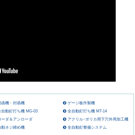
製函機・封函機
ゲージ板作製機
全自動釘打ち機 MG-03
全自動釘打ち機 MT-14
ローダ＆アンローダ
アクリル･ポリカ用下穴外周加工機
自動ネジ締め機
全自動釘整備システム