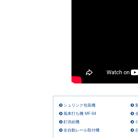
シュリンク包装機
風車打ち機 MF-04
釘供給機
全自動レール取付機