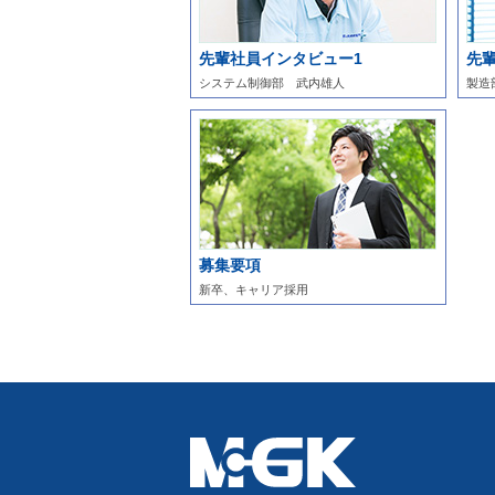
先輩社員インタビュー1
先
システム制御部 武内雄人
製造
募集要項
新卒、キャリア採用