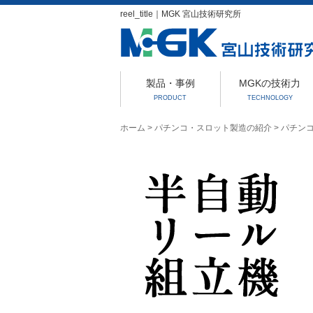
reel_title｜MGK 宮山技術研究所
製品・事例
MGKの技術力
PRODUCT
TECHNOLOGY
ホーム
>
パチンコ・スロット製造の紹介
>
パチン