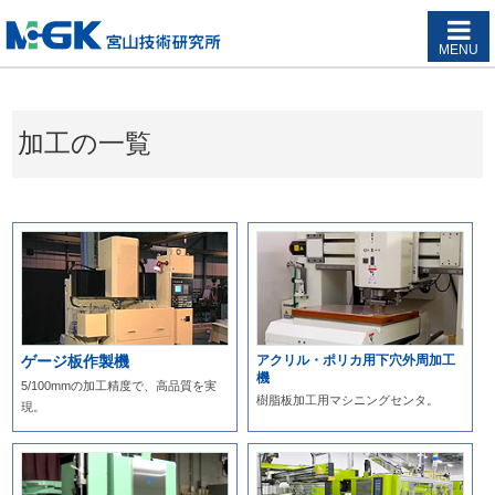
MENU
加工の一覧
ゲージ板作製機
アクリル・ポリカ用下穴外周加工
機
5/100mmの加工精度で、高品質を実
樹脂板加工用マシニングセンタ。
現。