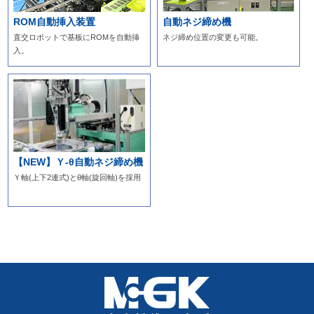
ROM自動挿入装置
自動ネジ締め機
直交ロボットで基板にROMを自動挿
ネジ締め位置の変更も可能。
入。
【NEW】
Ｙ-θ自動ネジ締め機
Ｙ軸(上下2連式)とθ軸(旋回軸)を採用