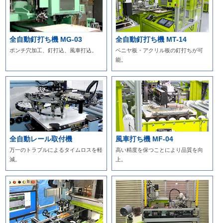
全自動釘打ち機 MG-03
全自動釘打ち機 MT-14
ポンチ穴加工、釘打込、風車打込。
ベニヤ板・アクリル板の釘打ちが可
能。
全自動レール取付機
風車打ち機 MF-04
万一のトラブルによるタイムロスを軽
高い精度を保つことにより品質を向
減。
上。